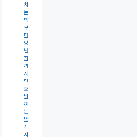
치
는
법
부
터
양
념
장
까
지
단
호
박
찌
는
법
전
자