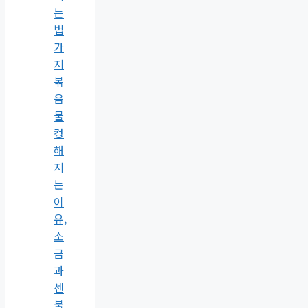
는
법
가
지
볶
음
물
컹
해
지
는
이
유,
소
금
과
센
불