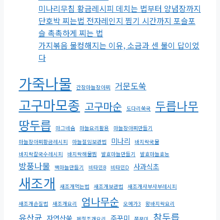
미나리무침 황금레시피 데치는 법부터 양념장까지
단호박 찌는법 전자레인지 찜기 시간까지 포슬포
슬 촉촉하게 찌는 법
가지볶음 물컹해지는 이유, 소금과 센 불이 답이었
다
가죽나물
거문도쑥
간장마늘장아찌
고구마모종
두릅나무
고구마순
도다리쑥국
땅두릅
마그네슘
마늘요리활용
마늘장아찌만들기
미나리
마늘장아찌황금레시피
마늘절임보관법
바지락국물
바지락칼국수레시피
바지락해물찜
발효마늘만들기
발효마늘효능
방풍나물
사과식초
백마늘만들기
비타민B
비타민D
새조개
새조개먹는법
새조개보관법
새조개샤부샤부레시피
엄나무순
새조개손질법
새조개요리
오메가3
왕바지락요리
참두릅
유산균
자연산쑥
주꾸미
제철조개요리
쭈꾸미