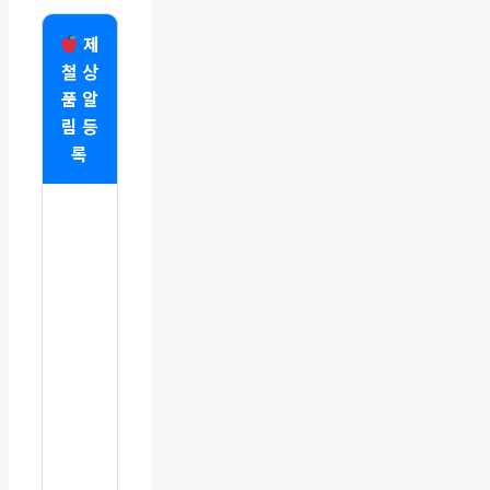
제
철 상
품 알
림 등
록