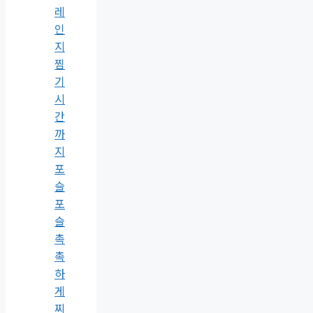
레
인
지
찜
기
시
간
까
지
포
슬
포
슬
촉
촉
하
게
찌