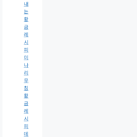
내
는
황
금
레
시
피
미
나
리
무
침
황
금
레
시
피
데