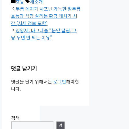
카
태
효능
새조개
테
그
두릅 데치기 사포닌 가득한 참두릅
고
효능과 식감 살리는 황금 데치기 시
리
간 (시세 정보 포함)
영양제: 마그네슘 “눈밑 떨림, 그
냥 두면 안 되는 이유”
댓글 남기기
댓글을 달기 위해서는
로그인
해야합
니다.
검색
검