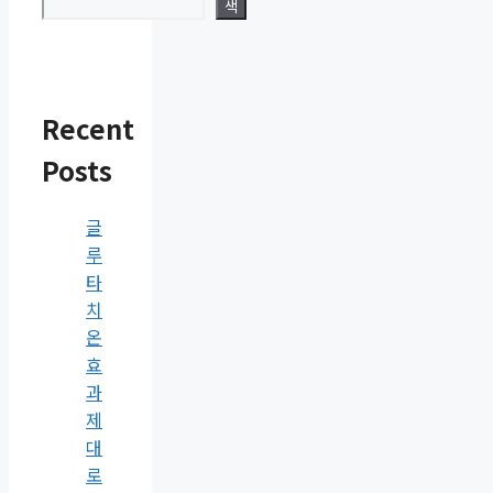
색
Recent
Posts
글
루
타
치
온
효
과
제
대
로