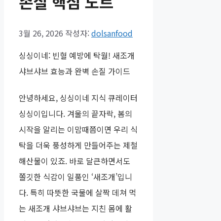
손질 핵심 노트
3월 26, 2026
작성자:
dolsanfood
싱싱이네: 빈혈 예방에 탁월! 새조개
샤브샤브 효능과 완벽 손질 가이드
안녕하세요, 싱싱이네 지식 큐레이터
싱싱이입니다. 겨울의 끝자락, 봄의
시작을 알리는 이맘때쯤이면 우리 식
탁을 더욱 풍성하게 만들어주는 제철
해산물이 있죠. 바로 달큰하면서도
쫄깃한 식감이 일품인 ‘새조개’입니
다. 특히 따뜻한 국물에 살짝 데쳐 먹
는 새조개 샤브샤브는 지친 몸에 활