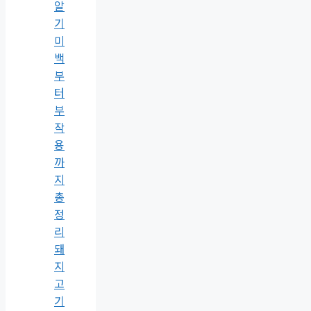
알
기
미
백
부
터
부
작
용
까
지
총
정
리
돼
지
고
기