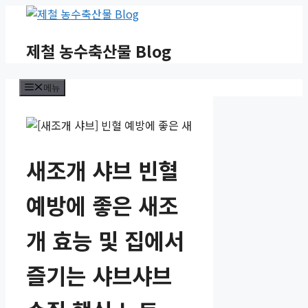
컨
텐
츠
제철 농수축산물 Blog
로
건
메뉴
너
뛰
기
새조개 샤브 빈혈
예방에 좋은 새조
개 효능 및 집에서
즐기는 샤브샤브