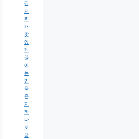
김
치
찌
개
맛
있
게
끓
이
는
법
묵
은
지
하
나
로
끝