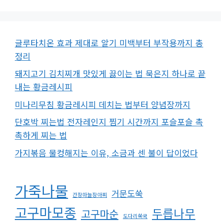
글루타치온 효과 제대로 알기 미백부터 부작용까지 총
정리
돼지고기 김치찌개 맛있게 끓이는 법 묵은지 하나로 끝
내는 황금레시피
미나리무침 황금레시피 데치는 법부터 양념장까지
단호박 찌는법 전자레인지 찜기 시간까지 포슬포슬 촉
촉하게 찌는 법
가지볶음 물컹해지는 이유, 소금과 센 불이 답이었다
가죽나물
거문도쑥
간장마늘장아찌
고구마모종
두릅나무
고구마순
도다리쑥국