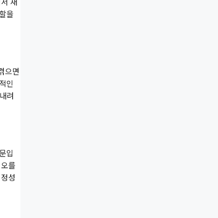
서 재
역할을
 겪으면
표적인
 내려
때문입
 오를
 정성