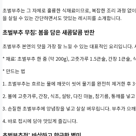
초벌부추는 그 자체로 훌륭한 식재료이므로, 복잡한 조리 과정 없이
을 살릴 수 있는 간단하면서도 맛있는 레시피를 소개합니다.
초벌부추 무침: 봄을 담은 새콤달콤 반찬
초벌부추 본연의 맛을 가장 잘 느낄 수 있는 대표적인 요리입니다.
* 재료: 초벌부추 한 줌 (약 200g), 고춧가루 1.5큰술, 간장 1큰술,
* 만드는 법
1. 초벌부추는 흐르는 물에 깨끗이 씻어 물기를 완전히 제거한 후 3
2. 볼에 고춧가루, 간장, 식초, 설탕, 다진 마늘, 참기름, 통깨를 넣
3. 손질한 초벌부추에 양념장을 넣고 살살 버무립니다. 부추가 으
4. 바로 접시에 담아 맛있게 즐깁니다.
초벌부추전: 바삭하고 향긋한 별미