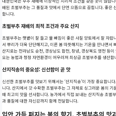
대한민국은 부추 재배에 이상적인 지리적 조건을 갖춘 곳이 많습니다
배된 초벌부추는 그 품질과 맛에서 단연 으뜸으로 꼽힙니다. 좋은 
합니다.
초벌부추 재배의 최적 조건과 주요 산지
초벌부추는 햇볕이 잘 들고 물 빠짐이 좋은 사질 양토에서 잘 자랍
서 뿌리가 더욱 단단해지고, 이른 봄 따뜻해지는 기온을 만나면서 
산지로는 전라남도 순천, 경상남도 합천, 창녕, 경상북도 영천 등이
오는 농법과 청정 자연환경이 어우러져 최상급 초벌부추를 생산합
산지직송의 중요성: 신선함이 곧 맛
신선한 초벌부추를 맛보기 위해서는 ‘산지직송’이 가장 중요합니다.
니다. 산지에서 갓 수확한 초벌부추는 그 자체로 싱그러운 봄의 기
때 최고의 맛을 선사합니다. 농가에서 직접 보내는 산지직송 초벌부
과 품질에 대한 자신감까지 함께 전달합니다.
입안 가득 퍼지는 봄의 향기, 초벌부추의 맛