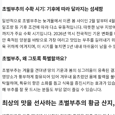
초벌부추의 수확 시기: 기후에 따라 달라지는 섬세함
일반적으로 초벌부추는 늦겨울에서 이른 봄 사이인 2월 말부터 4월
일조량 등 기후 조건에 따라 다소 유동적입니다. 따뜻한 남부 지방에
까지가 주요 수확 시기입니다. 2026년 역시 전국적인 기온 변화
안 축적된 양분을 바탕으로 가장 여리고 맛있는 부추를 길러내기 위
욱 귀하게 여겨지며, 이 시기를 놓치면 1년 내내 아쉬움이 남을 수 
초벌부추, 왜 그토록 특별할까요?
초벌부추는 겨울을 견뎌낸 땅의 기운과 봄의 싱그러움이 응축된 결과물
영양소가 풍부하게 함유되어 있어 겨우내 움츠렸던 몸에 활력을 불어
탁월하며, 특유의 향은 소화를 돕고 식욕을 증진시키는 효과가 있습
해 부추를 잘 못 드시는 분들도 부담 없이 즐길 수 있습니다.
최상의 맛을 선사하는 초벌부추의 황금 산지,