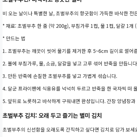
비 오는 날이나 특별한 날, 초벌부추의 향긋함이 가득한 바삭한 전
* 재료: 초벌부추 한 줌 (약 200g), 부침가루 1컵, 물 1컵, 달걀 1개
* 만드는 법
1. 초벌부추는 깨끗이 씻어 물기를 제거한 후 5~6cm 길이로 썰어
2. 볼에 부침가루, 물, 소금, 달걀을 넣고 고루 섞어 반죽을 만듭니
3. 만든 반죽에 손질한 초벌부추를 넣고 가볍게 섞습니다.
4. 달군 프라이팬에 식용유를 넉넉히 두르고 반죽을 한 국자씩 떠 
5. 앞뒤로 노릇하고 바삭하게 구워내면 완성입니다. 간장 양념장과
초벌부추 김치: 오래 두고 즐기는 별미 김치
초벌부추의 신선함을 오래도록 간직하고 싶다면 김치로 담가 보세요