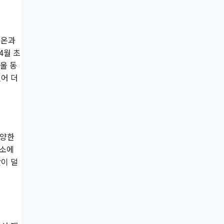
기온과
4월 초
울 동
어 더
다양한
해소에
이 덜