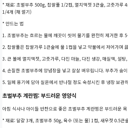
* 재료: 초벌부추 500g, 찹쌀풀 1/2컵, 멸치액젓 3큰술, 고춧가루 
1/4개 (채 썰기)
* 만드는 법
1. 초벌부추는 흐르는 물에 깨끗이 씻어 물기를 완전히 제거한 후 5
2. 찹쌀풀은 찹쌀가루 1큰술에 물 1컵을 넣고 약불에서 저어가며 
3. 큰 볼에 멸치액젓, 고춧가루, 다진 마늘, 다진 생강, 매실액, 설
4. 손질한 초벌부추에 양념장을 넣고 살살 버무립니다. 부추가 숨
5. 밀폐 용기에 담아 실온에서 반나절 정도 숙성시킨 후 냉장 보관
초벌부추 계란찜: 부드러운 영양식
아침 식사나 아이들 반찬으로 좋은 초벌부추 계란찜은 부드러운 목
* 재료: 달걀 3개, 초벌부추 50g, 육수 (또는 물) 1컵, 새우젓 0.5