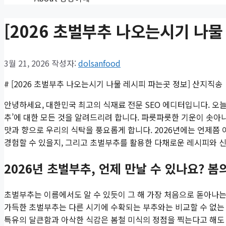
[2026 초벌부추 나오는시기 나물
3월 21, 2026
작성자:
dolsanfood
# [2026 초벌부추 나오는시기 나물 레시피 파는곳 정보] 산지직송
안녕하세요, 대한민국 최고의 식재료 전문 SEO 에디터입니다. 오늘
추’에 대한 모든 것을 알려드리려 합니다. 파릇파릇한 기운이 솟아나
맛과 향으로 우리의 식탁을 풍요롭게 합니다. 2026년에는 언제쯤 
경험할 수 있을지, 그리고 초벌부추를 활용한 다채로운 레시피와 
2026년 초벌부추, 언제 만날 수 있나요? 
초벌부추는 이름에서도 알 수 있듯이 그 해 가장 처음으로 돋아나
가득한 초벌부추는 다른 시기에 수확되는 부추와는 비교할 수 없는
특유의 달큰함과 아삭한 식감은 봄철 미식의 정점을 찍는다고 해도