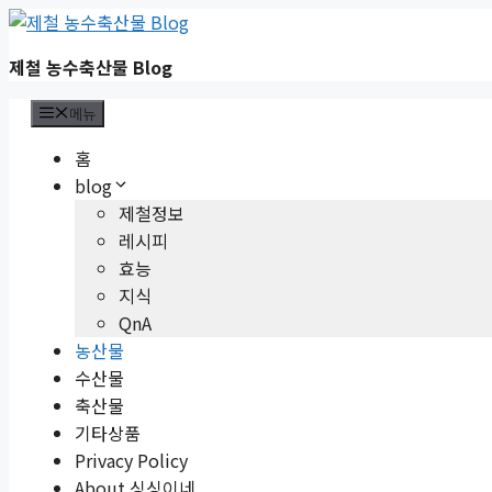
컨
텐
제철 농수축산물 Blog
츠
로
메뉴
건
너
홈
뛰
blog
기
제철정보
레시피
효능
지식
QnA
농산물
수산물
축산물
기타상품
Privacy Policy
About 싱싱이네