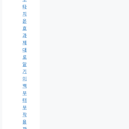
타
치
온
효
과
제
대
로
알
기
미
백
부
터
부
작
용
까