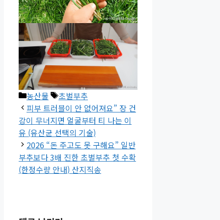
카
태
농산물
초벌부추
테
그
피부 트러블이 안 없어져요” 장 건
고
강이 무너지면 얼굴부터 티 나는 이
리
유 (유산균 선택의 기술)
2026 “돈 주고도 못 구해요” 일반
부추보다 3배 진한 초벌부추 첫 수확
(한정수량 안내) 산지직송