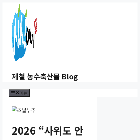
컨
텐
츠
로
건
너
뛰
기
제철 농수축산물 Blog
메뉴
2026 “사위도 안