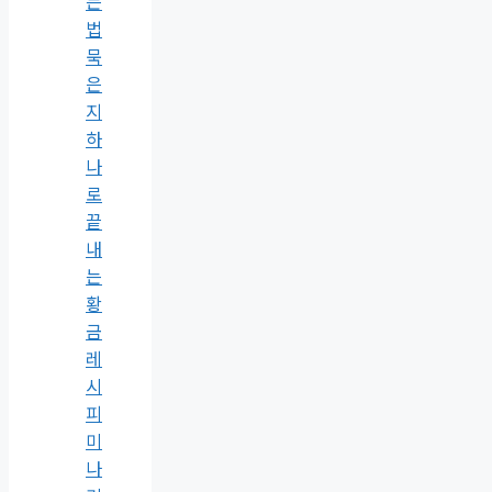
는
법
묵
은
지
하
나
로
끝
내
는
황
금
레
시
피
미
나