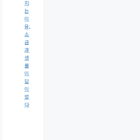
지
는
이
유,
소
금
과
센
불
이
답
이
었
다