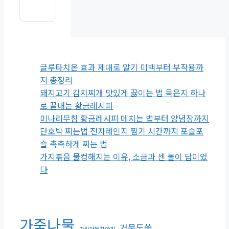
글루타치온 효과 제대로 알기 미백부터 부작용까
지 총정리
돼지고기 김치찌개 맛있게 끓이는 법 묵은지 하나
로 끝내는 황금레시피
미나리무침 황금레시피 데치는 법부터 양념장까지
단호박 찌는법 전자레인지 찜기 시간까지 포슬포
슬 촉촉하게 찌는 법
가지볶음 물컹해지는 이유, 소금과 센 불이 답이었
다
가죽나물
거문도쑥
간장마늘장아찌