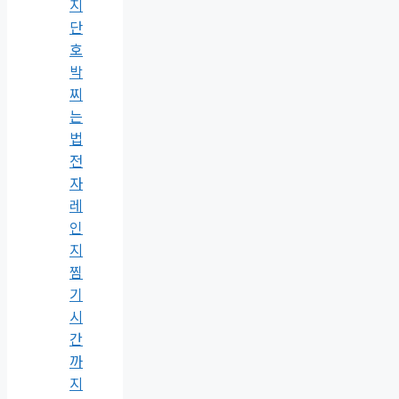
지
단
호
박
찌
는
법
전
자
레
인
지
찜
기
시
간
까
지