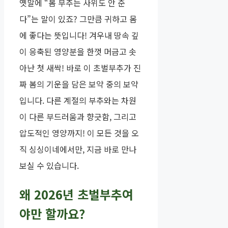
옛말에 “봄 부추는 사위도 안 준
다”는 말이 있죠? 그만큼 귀하고 몸
에 좋다는 뜻입니다! 겨우내 땅속 깊
이 응축된 영양분을 한껏 머금고 솟
아난 첫 새싹! 바로 이 초벌부추가 진
짜 봄의 기운을 담은 보약 중의 보약
입니다. 다른 계절의 부추와는 차원
이 다른 부드러움과 향긋함, 그리고
압도적인 영양까지! 이 모든 것을 오
직 싱싱이네에서만, 지금 바로 만나
보실 수 있습니다.
왜 2026년 초벌부추여
야만 할까요?