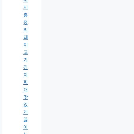
지
총
정
리
돼
지
고
기
김
치
찌
개
맛
있
게
끓
이