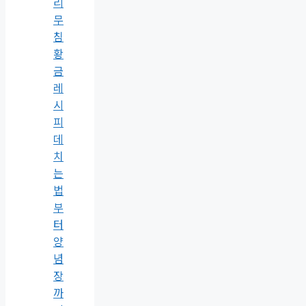
리
무
침
황
금
레
시
피
데
치
는
법
부
터
양
념
장
까