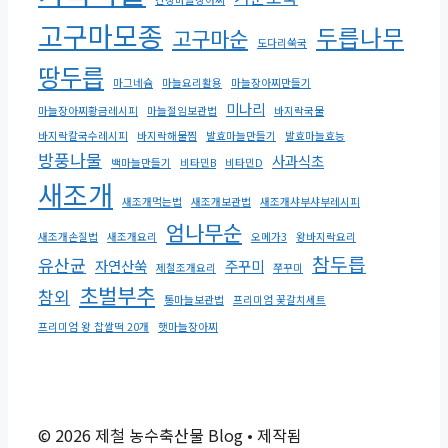
고구마모종
두릅나무
고구마순
도다리쑥국
땅두릅
마그네슘
마늘요리활용
마늘장아찌만들기
미나리
마늘장아찌황금레시피
마늘절임보관법
바지락국물
바지락칼국수레시피
바지락해물찜
발효마늘만들기
발효마늘효능
방풍나물
사과식초
백마늘만들기
비타민B
비타민D
새조개
새조개먹는법
새조개보관법
새조개샤부샤부레시피
엄나무순
새조개손질법
새조개요리
오메가3
왕바지락요리
참두릅
유산균
자연산쑥
주꾸미
제철조개요리
쭈꾸미
초벌부추
참외
통마늘보관법
프리미엄 꽃갈치세트
프리미엄 왕 찹쌀떡 20개
햇마늘장아찌
© 2026 제철 농수축산물 Blog
• 제작됨