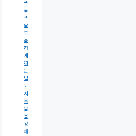
포
슬
포
슬
촉
촉
하
게
찌
는
법
가
지
볶
음
물
컹
해