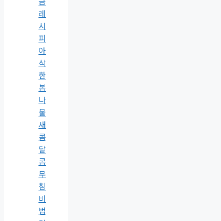
금
레
시
피
아
삭
한
봄
나
물
새
콤
달
콤
무
침
비
법