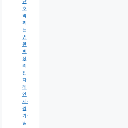
단
호
박
찌
는
법
완
벽
정
리
전
자
레
인
지·
찜
기·
냄