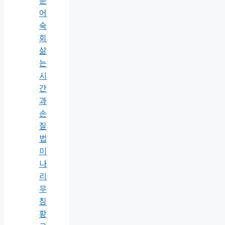
어
숙
회
삶
는
시
간
과
손
질
법
미
나
리
무
침
황