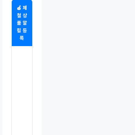
🍎 제
철 상
품 알
림 등
록