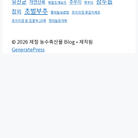
참두릅
유산균
자연산쑥
주꾸미
제철조개요리
쭈꾸미
초벌부추
참외
통마늘보관법
프리미엄 꽃갈치세트
프리미엄 왕 찹쌀떡 20개
햇마늘장아찌
© 2026 제철 농수축산물 Blog
• 제작됨
GeneratePress