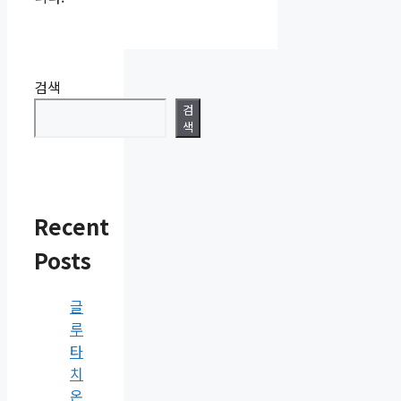
검색
검
색
Recent
Posts
글
루
타
치
온