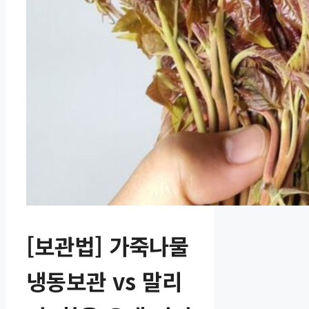
[보관법] 가죽나물
냉동보관 vs 말리