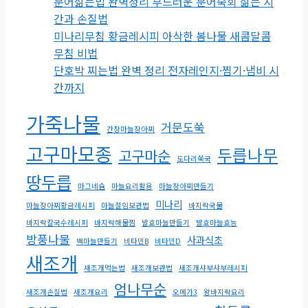
문어삶는법 완벽정리 부드러운 문어숙회 삶는 시
간과 손질법
미나리무침 황금레시피 아삭한 봄나물 새콤달콤
무침 비법
단호박 찌는법 완벽 정리 전자레인지·찜기·냄비 시
간까지
가죽나물
거문도쑥
간장마늘장아찌
고구마모종
두릅나무
고구마순
도다리쑥국
땅두릅
마그네슘
마늘요리활용
마늘장아찌만들기
미나리
마늘장아찌황금레시피
마늘절임보관법
바지락국물
바지락칼국수레시피
바지락해물찜
발효마늘만들기
발효마늘효능
방풍나물
사과식초
백마늘만들기
비타민B
비타민D
새조개
새조개먹는법
새조개보관법
새조개샤부샤부레시피
엄나무순
새조개손질법
새조개요리
오메가3
왕바지락요리