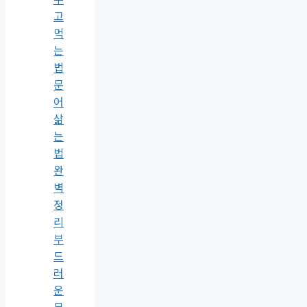
고
먹
는
법
문
어
삶
는
법
완
벽
정
리
부
드
러
운
문