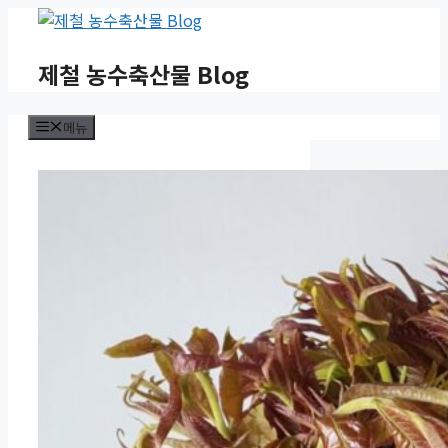
컨
텐
츠
제철 농수축산물 Blog
로
건
메뉴
너
뛰
기