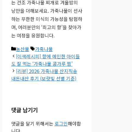
는 건조 가죽나물 찌개로 겨울밤의
낭만을 더해보세요. 가죽나물이 선사
하는 무한한 미식의 가능성을 탐험하
며, 여러분만의 ‘최고의 향’을 찾아가
는 여정을 응원합니다.
카
태
농산물
가죽나물
테
그
[이색레시피] 향에 예민한 아이들
고
도 잘 먹는 ‘가죽나물 콩가루 찜’
리
[리뷰] 2026 가죽나물 산지직송
내돈내산 후기 (보랏빛 선별 기준)
댓글 남기기
댓글을 달기 위해서는
로그인
해야합
니다.