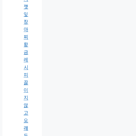
깻
잎
장
아
찌
황
금
레
시
피
끓
이
지
않
고
오
래
두