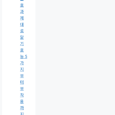
효
과
제
대
로
알
기
효
능 5
가
지
부
터
부
작
용
까
지