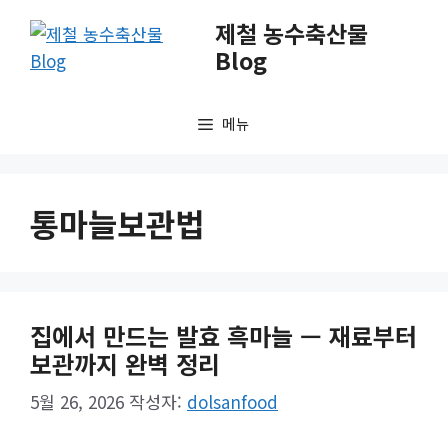
컨
제철 농수축산물
텐
Blog
츠
로
건
메뉴
너
뛰
기
통마늘보관법
집에서 만드는 발효 흑마늘 — 재료부터
보관까지 완벽 정리
5월 26, 2026
작성자:
dolsanfood