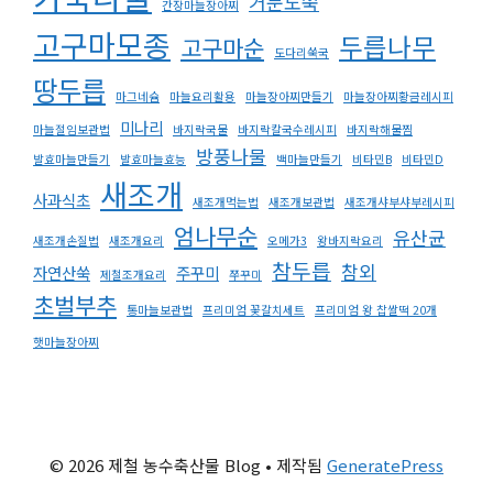
거문도쑥
간장마늘장아찌
고구마모종
두릅나무
고구마순
도다리쑥국
땅두릅
마그네슘
마늘요리활용
마늘장아찌만들기
마늘장아찌황금레시피
미나리
마늘절임보관법
바지락국물
바지락칼국수레시피
바지락해물찜
방풍나물
발효마늘만들기
발효마늘효능
백마늘만들기
비타민B
비타민D
새조개
사과식초
새조개먹는법
새조개보관법
새조개샤부샤부레시피
엄나무순
유산균
새조개손질법
새조개요리
오메가3
왕바지락요리
참두릅
참외
자연산쑥
주꾸미
제철조개요리
쭈꾸미
초벌부추
통마늘보관법
프리미엄 꽃갈치세트
프리미엄 왕 찹쌀떡 20개
햇마늘장아찌
© 2026 제철 농수축산물 Blog
• 제작됨
GeneratePress