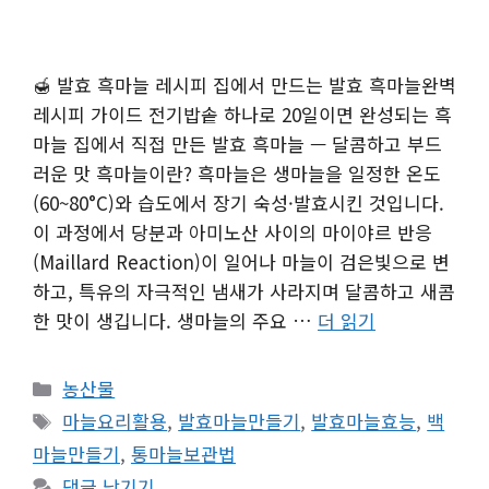
🍯 발효 흑마늘 레시피 집에서 만드는 발효 흑마늘완벽
레시피 가이드 전기밥솥 하나로 20일이면 완성되는 흑
마늘 집에서 직접 만든 발효 흑마늘 — 달콤하고 부드
러운 맛 흑마늘이란? 흑마늘은 생마늘을 일정한 온도
(60~80°C)와 습도에서 장기 숙성·발효시킨 것입니다.
이 과정에서 당분과 아미노산 사이의 마이야르 반응
(Maillard Reaction)이 일어나 마늘이 검은빛으로 변
하고, 특유의 자극적인 냄새가 사라지며 달콤하고 새콤
한 맛이 생깁니다. 생마늘의 주요 …
더 읽기
카
농산물
테
태
마늘요리활용
,
발효마늘만들기
,
발효마늘효능
,
백
고
그
마늘만들기
,
통마늘보관법
리
댓글 남기기