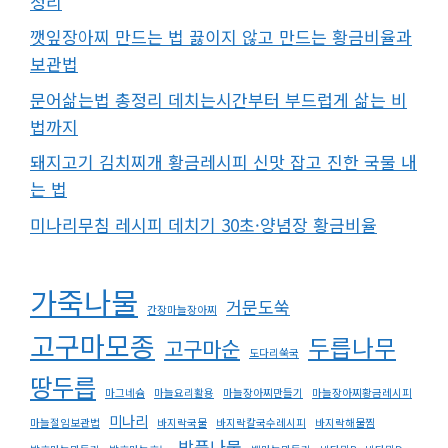
정리
깻잎장아찌 만드는 법 끓이지 않고 만드는 황금비율과
보관법
문어삶는법 총정리 데치는시간부터 부드럽게 삶는 비
법까지
돼지고기 김치찌개 황금레시피 신맛 잡고 진한 국물 내
는 법
미나리무침 레시피 데치기 30초·양념장 황금비율
가죽나물
거문도쑥
간장마늘장아찌
고구마모종
두릅나무
고구마순
도다리쑥국
땅두릅
마그네슘
마늘요리활용
마늘장아찌만들기
마늘장아찌황금레시피
미나리
마늘절임보관법
바지락국물
바지락칼국수레시피
바지락해물찜
방풍나물