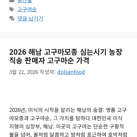
테
태
고구마순
고
그
댓글 남기기
리
2026 해남 고구마모종 심는시기 농장
직송 판매자 고구마순 가격
3월 22, 2026
작성자:
dolsanfood
2026년, 미식의 시작을 알리는 해남의 숨결: 명품 고구
마모종과 고구마순, 그 가치를 탐하다 대한민국 미식
지형의 심장부, 해남. 이곳의 고구마는 단순한 구황작
물을 넘어, 꿀처럼 달콤하고 밤처럼 포근하며 호박처럼