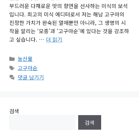
부드러운 다채로운 맛의 향연을 선사하는 미식의 보석
입니다. 최고의 미식 에디터로서 저는 해남 고구마의
진정한 가치가 완숙된 열매뿐만 아니라, 그 생명의 시
작을 알리는 ‘모종’과 ‘고구마순’에 있다는 것을 강조하
고 싶습니다. …
더 읽기
카
농산물
테
태
고구마순
고
그
댓글 남기기
리
검색
검색