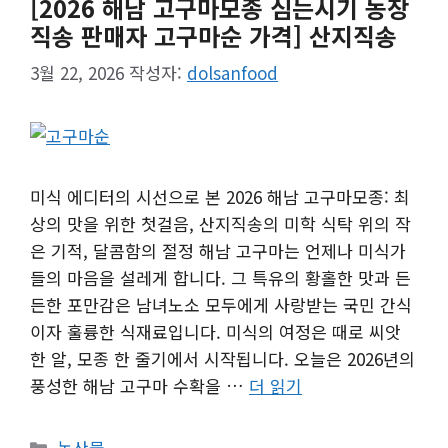
[2026 해남 고구마모종 심는시기 농장
직송 판매자 고구마순 가격] 산지직송
3월 22, 2026
작성자:
dolsanfood
미식 에디터의 시선으로 본 2026 해남 고구마모종: 최
상의 맛을 위한 첫걸음, 산지직송의 미학 식탁 위의 작
은 기적, 달콤함의 절정 해남 고구마는 언제나 미식가
들의 마음을 설레게 합니다. 그 특유의 황홀한 맛과 든
든한 포만감은 남녀노소 모두에게 사랑받는 국민 간식
이자 훌륭한 식재료입니다. 미식의 여정은 때로 씨앗
한 알, 모종 한 줄기에서 시작됩니다. 오늘은 2026년의
풍성한 해남 고구마 수확을 …
더 읽기
카
농산물