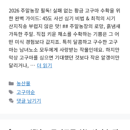
2026 주말농장 필독! 실패 없는 황금 고구마 수확을 위
한 완벽 가이드: 45도 사선 심기 비법 & 최적의 시기
산지직송 부럽지 않은 맛! ## 주말농장의 로망, 흙냄새
가득한 주말. 직접 키운 채소를 수확하는 기쁨은 그 어
떤 미식 경험보다 값지죠. 특히 달콤하고 구수한 고구
마는 남녀노소 모두에게 사랑받는 작물인데요. 하지만
막상 고구마를 심으면 기대했던 것보다 작은 알갱이만
달리거나, …
더 읽기
카
농산물
테
태
고구마순
고
그
댓글 남기기
리