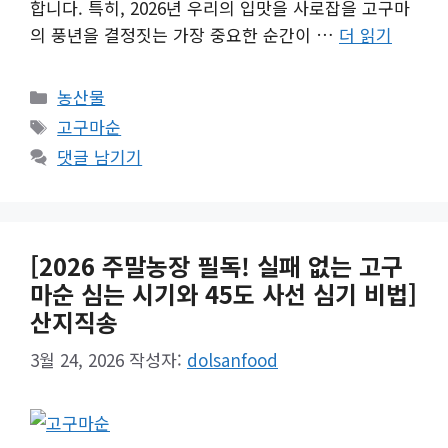
합니다. 특히, 2026년 우리의 입맛을 사로잡을 고구마
의 풍년을 결정짓는 가장 중요한 순간이 …
더 읽기
카
농산물
테
태
고구마순
고
그
댓글 남기기
리
[2026 주말농장 필독! 실패 없는 고구
마순 심는 시기와 45도 사선 심기 비법]
산지직송
3월 24, 2026
작성자:
dolsanfood