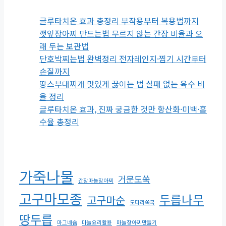
글루타치온 효과 총정리 부작용부터 복용법까지
깻잎장아찌 만드는법 무르지 않는 간장 비율과 오
래 두는 보관법
단호박찌는법 완벽정리 전자레인지·찜기 시간부터
손질까지
땅스부대찌개 맛있게 끓이는 법 실패 없는 육수 비
율 정리
글루타치온 효과, 진짜 궁금한 것만 항산화·미백·흡
수율 총정리
가죽나물
거문도쑥
간장마늘장아찌
고구마모종
두릅나무
고구마순
도다리쑥국
땅두릅
마그네슘
마늘요리활용
마늘장아찌만들기