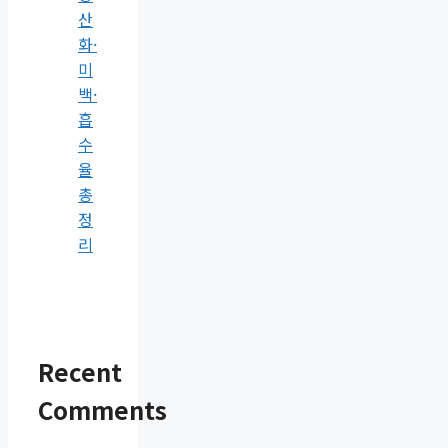
산
화·
미
백·
흡
수
율
총
정
리
Recent
Comments