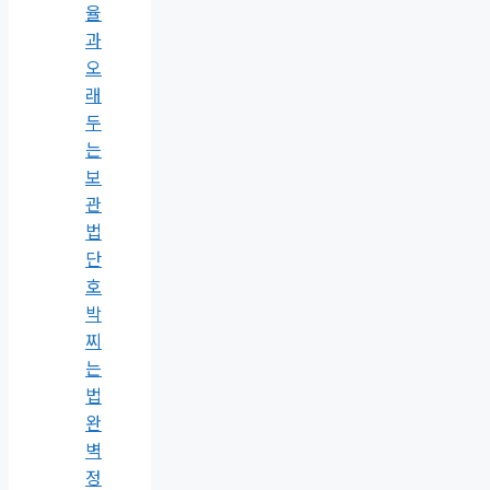
율
과
오
래
두
는
보
관
법
단
호
박
찌
는
법
완
벽
정