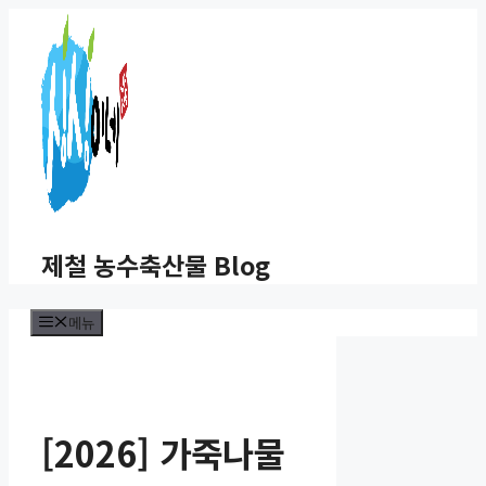
컨
텐
츠
로
건
너
뛰
기
제철 농수축산물 Blog
메뉴
[2026] 가죽나물