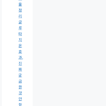
율
정
리
글
루
타
치
온
효
과,
진
짜
궁
금
한
것
만
항