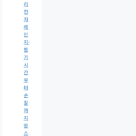
리
전
자
레
인
지·
찜
기
시
간
부
터
손
질
까
지
땅
스