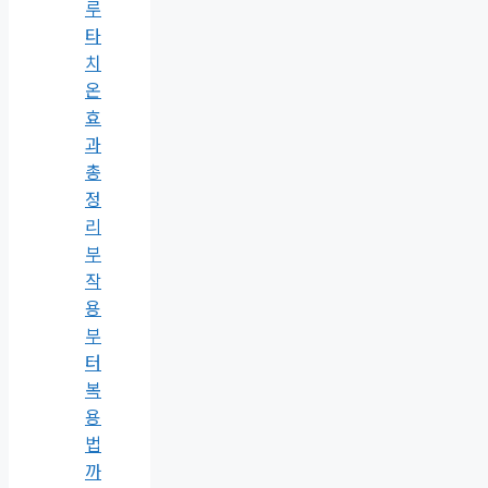
루
타
치
온
효
과
총
정
리
부
작
용
부
터
복
용
법
까