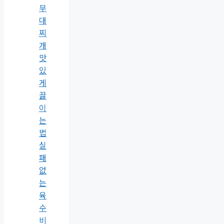
부
대
찌
개
맛
있
게
끓
이
는
법
실
패
없
는
육
수
비