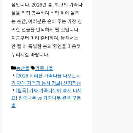
점입니다. 2026년 봄, 최고의 가죽나
물을 직접 공수하여 식탁 위에 올리
는 순간, 여러분은 숲이 주는 가장 진
귀한 선물을 만끽하게 될 것입니다.
지금부터 미리 준비하여, 놓쳐서는
안 될 이 특별한 봄의 향연을 마음껏
누리시길 바랍니다.
카
태
농산물
가죽나물
테
그
[2026 지리산 가죽나물 나오는시
고
기 판매 가격과 농사 정보] 산지직송
리
[필독] 가짜 가죽나무에 속지 마세
요! 참죽나무 vs 가죽나무 완벽 구분
법