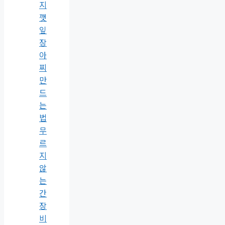
지
깻
잎
장
아
찌
만
드
는
법
무
르
지
않
는
간
장
비